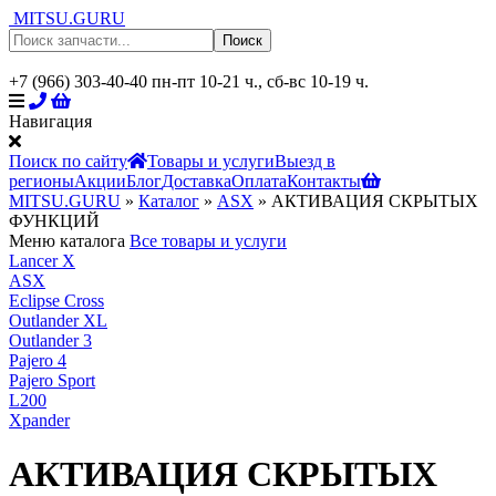
MITSU.GURU
Поиск
+7 (966) 303-40-40
пн-пт 10-21 ч., сб-вс 10-19 ч.
Навигация
Поиск по сайту
Товары и услуги
Выезд в
регионы
Акции
Блог
Доставка
Оплата
Контакты
MITSU.GURU
»
Каталог
»
ASX
» АКТИВАЦИЯ СКРЫТЫХ
ФУНКЦИЙ
Меню каталога
Все товары и услуги
Lancer X
ASX
Eclipse Cross
Outlander XL
Outlander 3
Pajero 4
Pajero Sport
L200
Xpander
АКТИВАЦИЯ СКРЫТЫХ